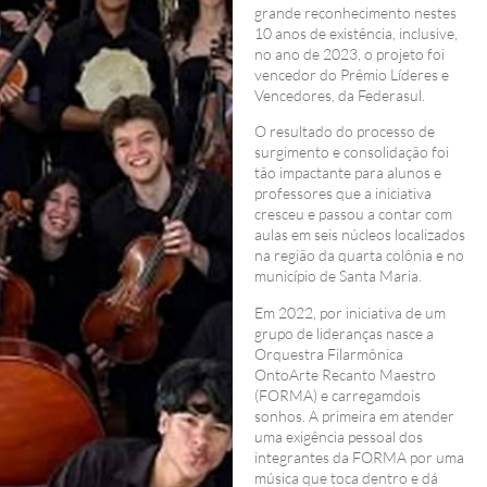
grande reconhecimento nestes
10 anos de existência, inclusive,
no ano de 2023, o projeto foi
vencedor do Prêmio Líderes e
Vencedores, da Federasul.
O resultado do processo de
surgimento e consolidação foi
tão impactante para alunos e
professores que a iniciativa
cresceu e passou a contar com
aulas em seis núcleos localizados
na região da quarta colônia e no
município de Santa Maria.
Em 2022, por iniciativa de um
grupo de lideranças nasce a
Orquestra Filarmônica
OntoArte Recanto Maestro
(FORMA) e carregamdois
sonhos. A primeira em atender
uma exigência pessoal dos
integrantes da FORMA por uma
música que toca dentro e dá