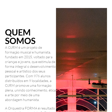
QUEM
SOMOS
A OJRM é um projeto de
formação musical e humanista,
fundado em 2015, voltado para
crianças e jovens, que estimula de
forma integral o desenvolvimento
pessoal e artístico dos seus
participantes. Com 976 alunos
distribuídos em 9 localidades, a
OJRM promove uma formação
plena, unindo conhecimento, ética
e arte por meio de uma
abordagem humanista.
A Orquestra FORMA é resultado