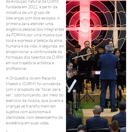
da evolução natural da OJRM,
fundada em 2022, a partir da
iniciativa de um grupo de
lideranças com dois escopos. A
primeira para atender uma
exigência pessoal dos integrantes
da FORMA por uma música que
toca e expressa a beleza da alma
humana e da vida. A segunda, em
proporcionar a continuidade da
formação dos talentos da OJRM
em sua trajetória artística e
profissional.
A Orquestra Jovem Recanto
Maestro (OJRM) foi concebida
com o propósito de “tocar para
ser”, oportunizando, por meio do
exercício da música, que jovens e
crianças se transformem em
sujeitos com autonomia e
identidade, com desempenho de
excelência em suas vidas.