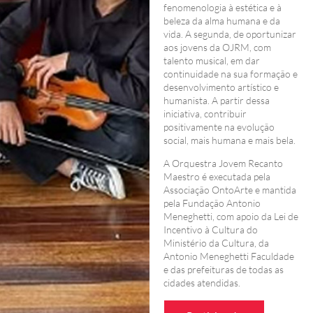
fenomenologia à estética e à
beleza da alma humana e da
vida. A segunda, de oportunizar
aos jovens da OJRM, com
talento musical, em dar
continuidade na sua formação e
desenvolvimento artístico e
humanista. A partir dessa
iniciativa, contribuir
positivamente na evolução
social, mais humana e mais bela.
A Orquestra Jovem Recanto
Maestro é executada pela
Associação OntoArte e mantida
pela Fundação Antonio
Meneghetti, com apoio da Lei de
Incentivo à Cultura do
Ministério da Cultura, da
Antonio Meneghetti Faculdade
e das prefeituras de todas as
cidades atendidas.