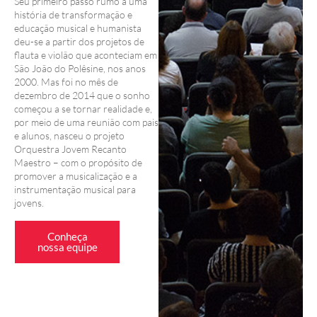
Seu primeiro passo rumo a uma
história de transformação e
educação musical e humanista
deu-se a partir dos projetos de
flauta e violão que aconteciam em
São João do Polêsine, nos anos
2000. Mas foi no mês de
dezembro de 2014 que o sonho
começou a se tornar realidade e,
por meio de uma reunião com pais
e alunos, nasceu o projeto
Orquestra Jovem Recanto
Maestro – com o propósito de
promover a musicalização e a
instrumentação musical para
jovens.
Conheça
nossa equipe