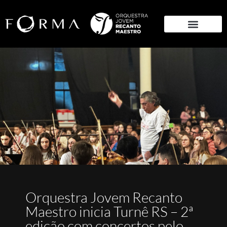
Quem somos
Orquestra Jovem Recanto
Maestro inicia Turnê RS – 2ª
edição com concertos pelo