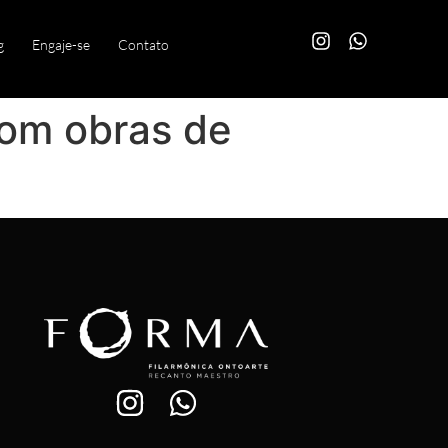
g
Engaje-se
Contato
com obras de