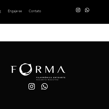
g
Engaje-se
Contato