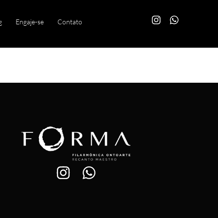
g
Engaje-se
Contato